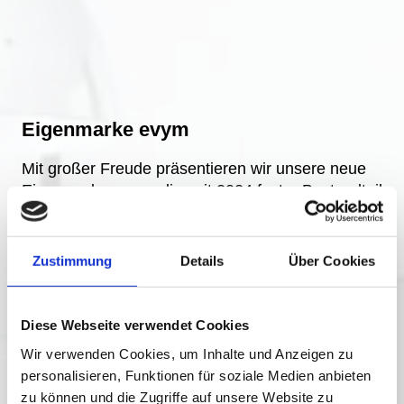
Eigenmarke evym
Mit großer Freude präsentieren wir unsere neue
Eigenmarke evym, die seit 2024 fester Bestandteil
unseres Sortiments ist. evym steht für Qualität
und Zuverlässigkeit – Werte, die uns als
Unternehmen am Herzen liegen.
Zustimmung
Details
Über Cookies
Mit dieser Marke möchten wir nicht nur unsere
Produktvielfalt erweitern, sondern auch einen
Diese Webseite verwendet Cookies
Schritt in die Zukunft gehen, um unseren Kunden
Wir verwenden Cookies, um Inhalte und Anzeigen zu
zuverlässige und hochwertige Lösungen für den
personalisieren, Funktionen für soziale Medien anbieten
Alltag zu bieten.
zu können und die Zugriffe auf unsere Website zu