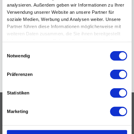
evym wurde entwickelt, um den höchsten
analysieren. Außerdem geben wir Informationen zu Ihrer
Ansprüchen gerecht zu werden und vereint
Verwendung unserer Website an unsere Partner für
modernes Design mit langlebiger Funktionalität.
soziale Medien, Werbung und Analysen weiter. Unsere
Als stolzer Anbieter dieser Marke freuen wir uns,
Partner führen diese Informationen möglicherweise mit
unseren Kunden ein Produktportfolio zu
weiteren Daten zusammen, die Sie ihnen bereitgestellt
präsentieren, das vorallem durch sein Preis-
haben oder die sie im Rahmen Ihrer Nutzung der Dienste
Leistungs-Verhältnis überzeugt.
gesammelt haben.
Einwilligungsauswahl
Notwendig
Homeflixx - Erwecken Sie
Präferenzen
Ihr Zuhause
Statistiken
Marketing